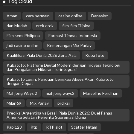
Tag Cloud
Aman
cara bermain
casino online
Danaslot
dan Mudah
erek erek
film-film Filipina
Film semi Philipina
Formasi Timnas Indonesia
judi casino online
Kemenangan Mix Parlay
Kualifikasi Piala Dunia 2026 Zona Asia
KubaToto
Kubatoto: Platform Digital Modern dengan Inovasi Teknologi
dan Pengalaman Hiburan Terintegrasi
Kubatoto Login: Panduan Lengkap Akses Akun Kubatoto
dengan Cepat
Mahjong Ways 2
mahjong ways2
Marselino Ferdinan
Milan69
Mix Parlay
prdiksi
Prediksi Argentina vs Brasil Piala Dunia 2026: Duel Panas
Amerika Selatan Penentu Supremasi Dunia
Rapi123
Rtp
RTP slot
Scatter Hitam