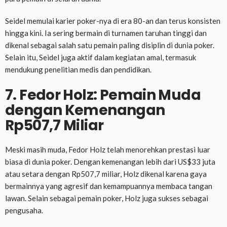
Seidel memulai karier poker-nya di era 80-an dan terus konsisten
hingga kini. Ia sering bermain di turnamen taruhan tinggi dan
dikenal sebagai salah satu pemain paling disiplin di dunia poker.
Selain itu, Seidel juga aktif dalam kegiatan amal, termasuk
mendukung penelitian medis dan pendidikan.
7. Fedor Holz: Pemain Muda
dengan Kemenangan
Rp507,7 Miliar
Meski masih muda, Fedor Holz telah menorehkan prestasi luar
biasa di dunia poker. Dengan kemenangan lebih dari US$33 juta
atau setara dengan Rp507,7 miliar, Holz dikenal karena gaya
bermainnya yang agresif dan kemampuannya membaca tangan
lawan. Selain sebagai pemain poker, Holz juga sukses sebagai
pengusaha.