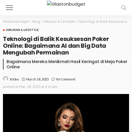
Glastonbudget
>
Blog
>
Hiburan & Lifestyle
>
Teknologi di Balik Kesuksesan Poker Online: Bagaimana AI dan Big Data Mengubah Permainan
HIBURAN & LIFESTYLE
Teknologi di Balik Kesuksesan Poker
Online: Bagaimana AI dan Big Data
Mengubah Permainan
Bagaimana Mereka Menikmati Hasil Keringat di Meja Poker
Online
March 18, 2025
No Comment
Xo0xo
posted on
Mar. 18, 2025 at 4:13 pm