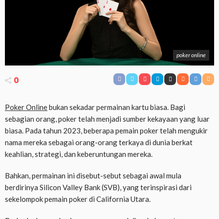
poker online
0
Poker Online
bukan sekadar permainan kartu biasa. Bagi
sebagian orang, poker telah menjadi sumber kekayaan yang luar
biasa. Pada tahun 2023, beberapa pemain poker telah mengukir
nama mereka sebagai orang-orang terkaya di dunia berkat
keahlian, strategi, dan keberuntungan mereka.
Bahkan, permainan ini disebut-sebut sebagai awal mula
berdirinya Silicon Valley Bank (SVB), yang terinspirasi dari
sekelompok pemain poker di California Utara.