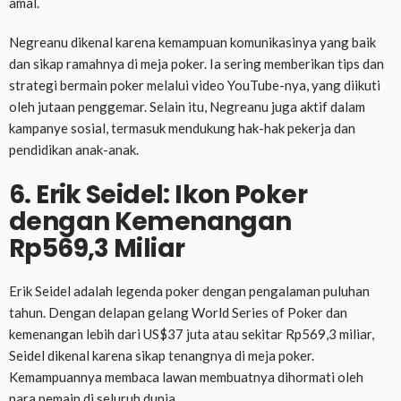
amal.
Negreanu dikenal karena kemampuan komunikasinya yang baik
dan sikap ramahnya di meja poker. Ia sering memberikan tips dan
strategi bermain poker melalui video YouTube-nya, yang diikuti
oleh jutaan penggemar. Selain itu, Negreanu juga aktif dalam
kampanye sosial, termasuk mendukung hak-hak pekerja dan
pendidikan anak-anak.
6. Erik Seidel: Ikon Poker
dengan Kemenangan
Rp569,3 Miliar
Erik Seidel adalah legenda poker dengan pengalaman puluhan
tahun. Dengan delapan gelang World Series of Poker dan
kemenangan lebih dari US$37 juta atau sekitar Rp569,3 miliar,
Seidel dikenal karena sikap tenangnya di meja poker.
Kemampuannya membaca lawan membuatnya dihormati oleh
para pemain di seluruh dunia.