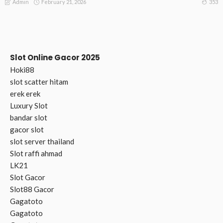
February 21, 2026
353
Admin
Slot Online Gacor 2025
Hoki88
slot scatter hitam
erek erek
Luxury Slot
bandar slot
gacor slot
slot server thailand
Slot raffi ahmad
LK21
Slot Gacor
Slot88 Gacor
Gagatoto
Gagatoto