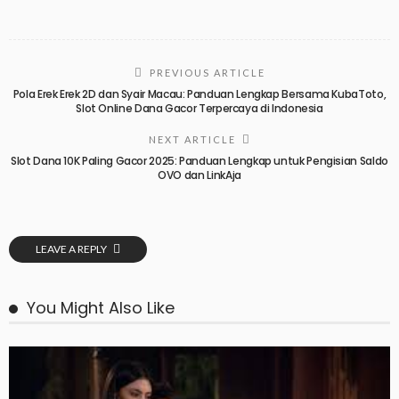
PREVIOUS ARTICLE
Pola Erek Erek 2D dan Syair Macau: Panduan Lengkap Bersama KubaToto,
Slot Online Dana Gacor Terpercaya di Indonesia
NEXT ARTICLE
Slot Dana 10K Paling Gacor 2025: Panduan Lengkap untuk Pengisian Saldo
OVO dan LinkAja
LEAVE A REPLY
You Might Also Like