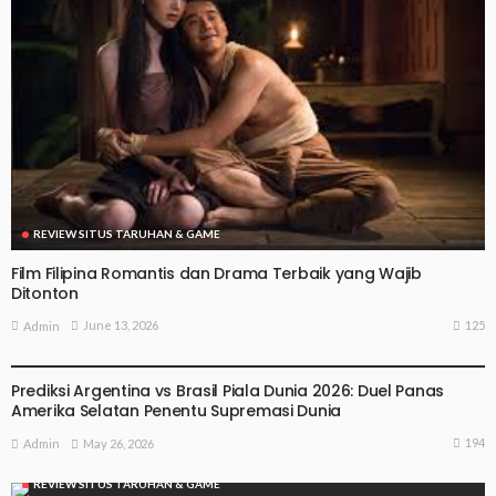
REVIEW SITUS TARUHAN & GAME
Film Filipina Romantis dan Drama Terbaik yang Wajib
Ditonton
125
June 13, 2026
Admin
REVIEW SITUS TARUHAN & GAME
Prediksi Argentina vs Brasil Piala Dunia 2026: Duel Panas
Amerika Selatan Penentu Supremasi Dunia
194
May 26, 2026
Admin
REVIEW SITUS TARUHAN & GAME