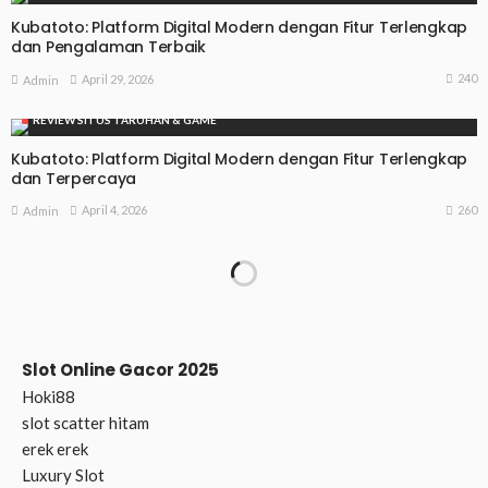
Kubatoto: Platform Digital Modern dengan Fitur Terlengkap
dan Pengalaman Terbaik
240
April 29, 2026
Admin
REVIEW SITUS TARUHAN & GAME
Kubatoto: Platform Digital Modern dengan Fitur Terlengkap
dan Terpercaya
260
April 4, 2026
Admin
Slot Online Gacor 2025
Hoki88
slot scatter hitam
erek erek
Luxury Slot