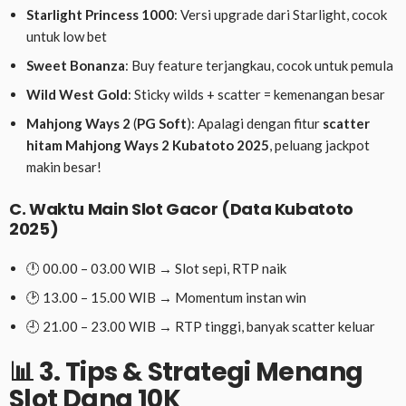
Starlight Princess 1000
: Versi upgrade dari Starlight, cocok
untuk low bet
Sweet Bonanza
: Buy feature terjangkau, cocok untuk pemula
Wild West Gold
: Sticky wilds + scatter = kemenangan besar
Mahjong Ways 2
(
PG Soft
): Apalagi dengan fitur
scatter
hitam Mahjong Ways 2 Kubatoto 2025
, peluang jackpot
makin besar!
C. Waktu Main Slot Gacor (Data Kubatoto
2025)
🕛 00.00 – 03.00 WIB → Slot sepi, RTP naik
🕑 13.00 – 15.00 WIB → Momentum instan win
🕘 21.00 – 23.00 WIB → RTP tinggi, banyak scatter keluar
📊 3. Tips & Strategi Menang
Slot Dana 10K