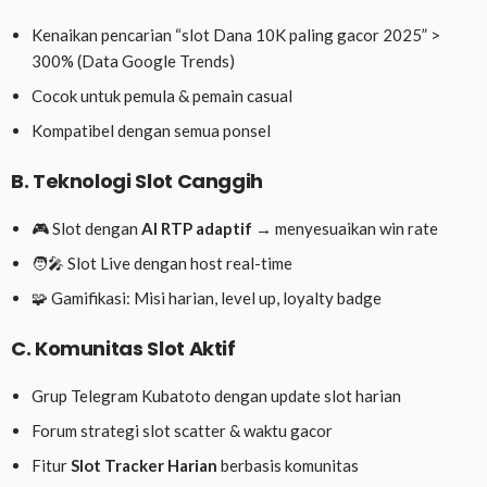
Kenaikan pencarian “slot Dana 10K paling gacor 2025” >
300% (Data Google Trends)
Cocok untuk pemula & pemain casual
Kompatibel dengan semua ponsel
B. Teknologi Slot Canggih
🎮 Slot dengan
AI RTP adaptif
→ menyesuaikan win rate
🧑‍🎤 Slot Live dengan host real-time
🧩 Gamifikasi: Misi harian, level up, loyalty badge
C. Komunitas Slot Aktif
Grup Telegram Kubatoto dengan update slot harian
Forum strategi slot scatter & waktu gacor
Fitur
Slot Tracker Harian
berbasis komunitas