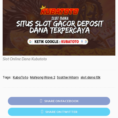
Slot Online Dana Kubatoto
Tags:
KubaToto
Mahjong Ways 2
Scatter Hitam
slot dana 10k
SHARE ON FACEBOOK
SHARE ON TWITTER