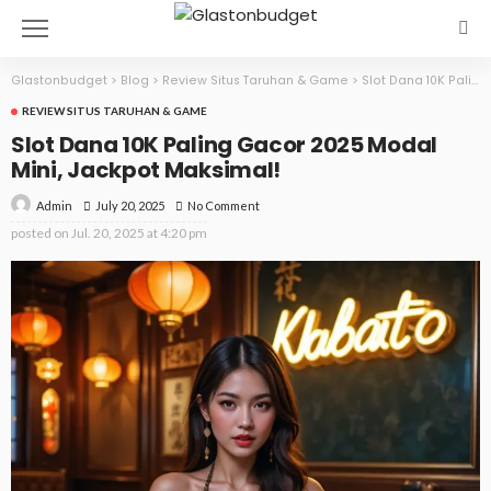
Glastonbudget
>
Blog
>
Review Situs Taruhan & Game
>
Slot Dana 10K Paling Gacor 2025 Modal Mini, Jackpot Maksimal!
REVIEW SITUS TARUHAN & GAME
Slot Dana 10K Paling Gacor 2025 Modal
Mini, Jackpot Maksimal!
July 20, 2025
No Comment
Admin
posted on
Jul. 20, 2025 at 4:20 pm