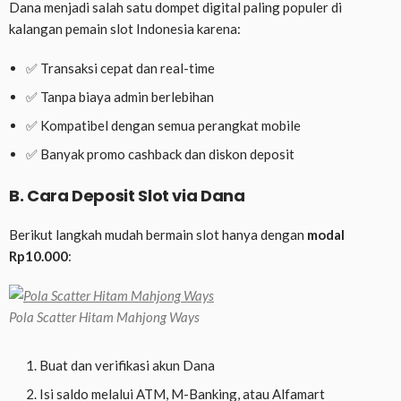
Dana menjadi salah satu dompet digital paling populer di
kalangan pemain slot Indonesia karena:
✅ Transaksi cepat dan real-time
✅ Tanpa biaya admin berlebihan
✅ Kompatibel dengan semua perangkat mobile
✅ Banyak promo cashback dan diskon deposit
B. Cara Deposit Slot via Dana
Berikut langkah mudah bermain slot hanya dengan
modal
Rp10.000
:
Pola Scatter Hitam Mahjong Ways
Buat dan verifikasi akun Dana
Isi saldo melalui ATM, M-Banking, atau Alfamart