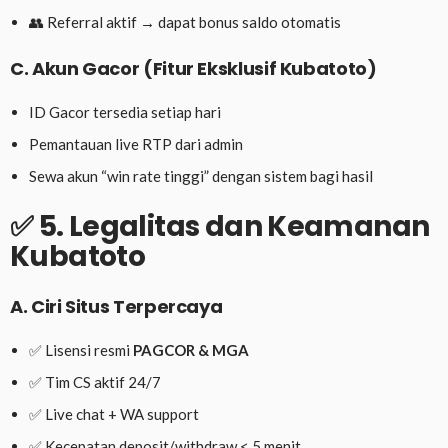
👥 Referral aktif → dapat bonus saldo otomatis
C. Akun Gacor (Fitur Eksklusif Kubatoto)
ID Gacor tersedia setiap hari
Pemantauan live RTP dari admin
Sewa akun “win rate tinggi” dengan sistem bagi hasil
✅ 5. Legalitas dan Keamanan
Kubatoto
A. Ciri Situs Terpercaya
✅ Lisensi resmi
PAGCOR & MGA
✅ Tim CS aktif 24/7
✅ Live chat + WA support
✅ Kecepatan deposit/withdraw < 5 menit