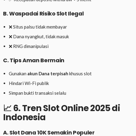
B. Waspadai Risiko Slot Ilegal
❌ Situs palsu tidak membayar
❌ Dana nyangkut, tidak masuk
❌ RNG dimanipulasi
C. Tips Aman Bermain
Gunakan
akun Dana terpisah
khusus slot
Hindari Wi-Fi publik
Simpan bukti transaksi selalu
📈 6. Tren Slot Online 2025 di
Indonesia
A. Slot Dana 10K Semakin Populer