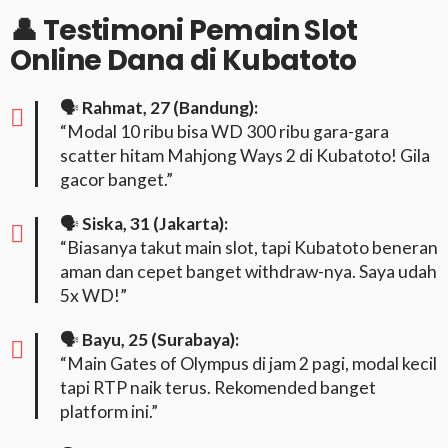
👤 Testimoni Pemain Slot
Online Dana di Kubatoto
🗣️
Rahmat, 27 (Bandung):
“Modal 10 ribu bisa WD 300 ribu gara-gara
scatter hitam Mahjong Ways 2 di Kubatoto! Gila
gacor banget.”
🗣️
Siska, 31 (Jakarta):
“Biasanya takut main slot, tapi Kubatoto beneran
aman dan cepet banget withdraw-nya. Saya udah
5x WD!”
🗣️
Bayu, 25 (Surabaya):
“Main Gates of Olympus di jam 2 pagi, modal kecil
tapi RTP naik terus. Rekomended banget
platform ini.”