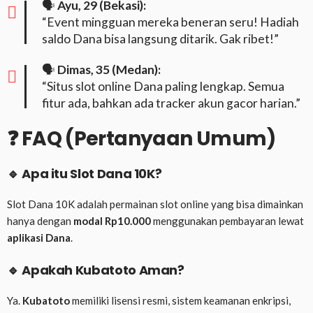
🗣️
Ayu, 29 (Bekasi):
“Event mingguan mereka beneran seru! Hadiah
saldo Dana bisa langsung ditarik. Gak ribet!”
🗣️
Dimas, 35 (Medan):
“Situs slot online Dana paling lengkap. Semua
fitur ada, bahkan ada tracker akun gacor harian.”
❓ FAQ (Pertanyaan Umum)
🔹 Apa itu Slot Dana 10K?
Slot Dana 10K adalah permainan slot online yang bisa dimainkan
hanya dengan
modal Rp10.000
menggunakan pembayaran lewat
aplikasi Dana
.
🔹 Apakah Kubatoto Aman?
Ya.
Kubatoto
memiliki lisensi resmi, sistem keamanan enkripsi,